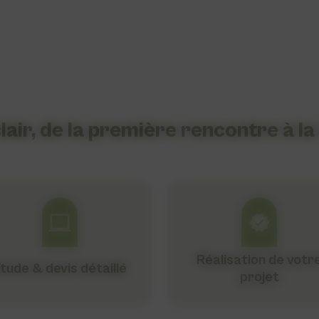
lair, de la première rencontre à la
Réalisation de votr
tude & devis détaillé
projet