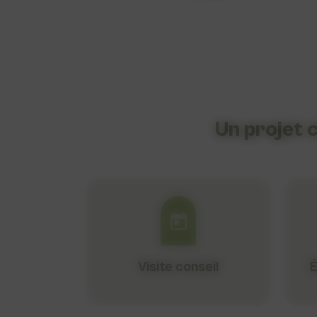
Un projet c
Visite conseil
É