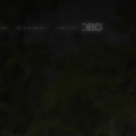
ons
Réalisations
Contact
reprise
Jardins
sager
ns