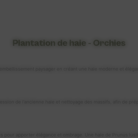
Plantation de haie - Orchies
’embellissement paysager en créant une haie moderne et élégant
sion de l’ancienne haie et nettoyage des massifs, afin de prépa
s pour apporter élégance et ombrage. Une haie de Prunus lusita