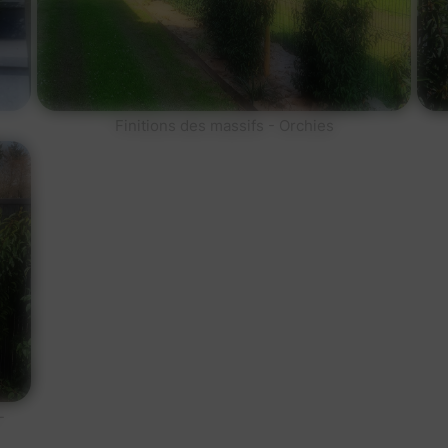
Finitions des massifs - Orchies
-