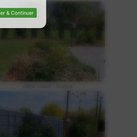
er & Continuer
Détail massif - Orchies