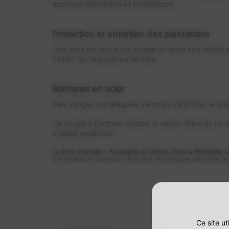
assurant discrétion et esthétisme.
Protection et entretien des plantations
Une toile de jute a été posée au pied des sujets p
limiter les mauvaises herbes.
Bordures en acier
Des voliges métalliques viennent délimiter le mas
Ce projet à Orchies illustre le savoir-faire de
chaque extérieur.
La Sève Paysage - Paysagiste à Orchies, dans la Métropole Li
Conception et réalisation de jardins et aménagements extérieu
Ce site u