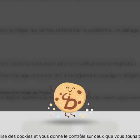
our protéger les racines et favoriser la croissance. Un paillage 
sif, créant un contraste moderne et raffiné avec la végétation.
 La Sève Paysage, concevoir des aménagements paysagers élégant
lloise et les Hauts-de-France.
rs élégants, durables et sur-mesure : plantations de haies, massifs, engazonneme
07 60 51 52 42
Contact
tilise des cookies et vous donne le contrôle sur ceux que vous souhait