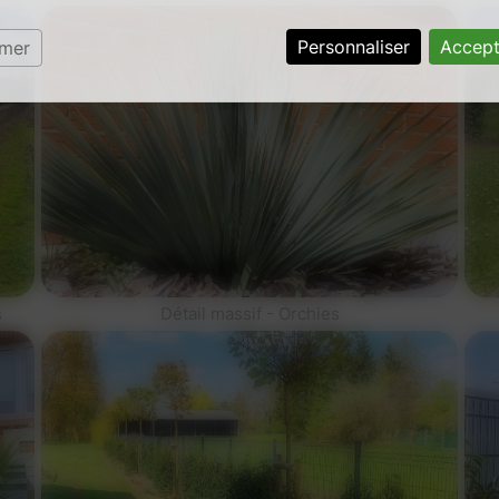
Personnaliser
Accept
rmer
s
Détail massif - Orchies